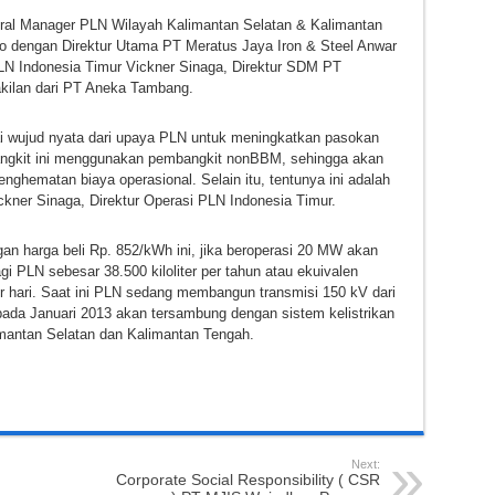
ral Manager PLN Wilayah Kalimantan Selatan & Kalimantan
o dengan Direktur Utama PT Meratus Jaya Iron & Steel Anwar
PLN Indonesia Timur Vickner Sinaga, Direktur SDM PT
akilan dari PT Aneka Tambang.
ai wujud nyata dari upaya PLN untuk meningkatkan pasokan
embangkit ini menggunakan pembangkit nonBBM, sehingga akan
hematan biaya operasional. Selain itu, tentunya ini adalah
ckner Sinaga, Direktur Operasi PLN Indonesia Timur.
n harga beli Rp. 852/kWh ini, jika beroperasi 20 MW akan
 PLN sebesar 38.500 kiloliter per tahun atau ekuivalen
r hari. Saat ini PLN sedang membangun transmisi 150 kV dari
ada Januari 2013 akan tersambung dengan sistem kelistrikan
limantan Selatan dan Kalimantan Tengah.
Next:
Corporate Social Responsibility ( CSR