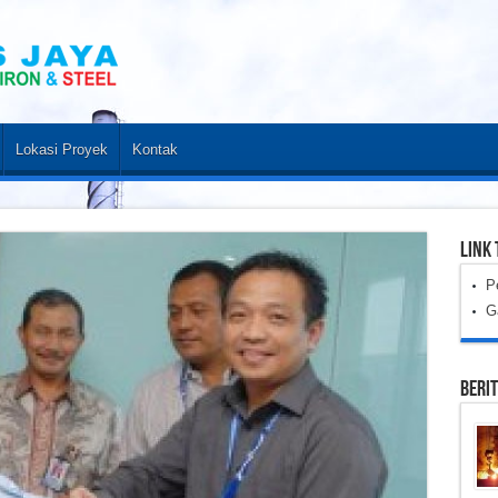
Lokasi Proyek
Kontak
LINK 
P
G
Beri