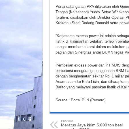
Penandatanganan PPA dilakukan oleh Gene
Tengah (Kalselteng) Yuddy Setyo Wicakson
Ibrahim, disaksikan oleh Direktur Operasi 
Krakatau Steel Dadang Danusiri serta perw
“Kerjasama excess power ini adalah sebag
listrik di Kalimantan Selatan, terlebih p
sangat membantu kami dalam melakukan peng
bagian dari Sinergitas antar BUMN tegas Vi
Pembelian excess power dari PT MJIS denga
berpotensi mengurangi penggunaan BBM bagi
dengan penghematan sekitar Rp. 1 miliar pe
Asam-asam ke Batu Licin, dan diharapkan p
Barito yang melayani pasokan listrik di Ka
Source :
Portal PLN (Persero)
Previous:
Meratus Jaya kirim 5.000 ton besi