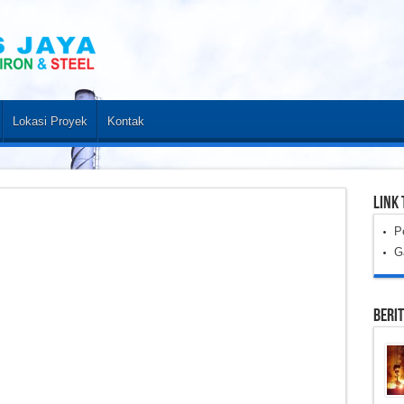
Lokasi Proyek
Kontak
LINK 
P
G
Beri