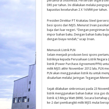
pertama di Indonesia. Perseroan segera ber
DRI per tahun. Ini dilakukan melalui pengoper
kapasitas keseluruhan 2 X 14 MW per tahun.
Presiden Direktur PT Krakatau Steel (perse
besi spons dari MJIS. Menurut Irvan pasok
baja dari luar negeri. “Dengan pengiriman b
impor bahan baku. Dengan bahan baku baja d
dengan biaya rendah,” ucap Irvan.
Memasok Listrik PLN
Selain menjadi produsen besi spons pertama
listriknya kepada Perusahaan Listrik Negara
listrik (Power Purchase Agreement/PPA) untuk
milik MJIS akhir November 2012 lalu. PLN m
PLN akan menggunakan listrik itu untuk mempe
disalurkan melalui Jaringan Tegangan Meneng
Sejak dilakukan sinkronisasi pada 23 Novemb
listrik menggunakan bahan bakar sisa gas dar
listrik 4,5 Mega Watt (MW). Secara bertahap 
ke-2 dari pembangkit milik MJIS mulai bero