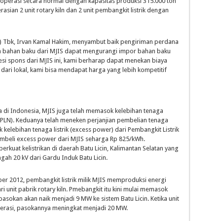
operasi secara normal dengan kapasitas produksi 315.000 ton
asian 2 unit rotary kiln dan 2 unit pembangkit listrik dengan
ro) Tbk, Irvan Kamal Hakim, menyambut baik pengiriman perdana
an bahan baku dari MJIS dapat mengurangi impor bahan baku
esi spons dari MJIS ini, kami berharap dapat menekan biaya
ari lokal, kami bisa mendapat harga yang lebih kompetitif
 di Indonesia, MJIS juga telah memasok kelebihan tenaga
 (PLN). Keduanya telah meneken perjanjian pembelian tenaga
 kelebihan tenaga listrik (excess power) dari Pembangkit Listrik
embeli excess power dari MJIS seharga Rp 825/kWh.
rkuat kelistrikan di daerah Batu Licin, Kalimantan Selatan yang
ah 20 kV dari Gardu Induk Batu Licin.
er 2012, pembangkit listrik milik MJIS memproduksi energi
i unit pabrik rotary kiln. Pmebangkit itu kini mulai memasok
pasokan akan naik menjadi 9 MW ke sistem Batu Licin. Ketika unit
perasi, pasokannya meningkat menjadi 20 MW.